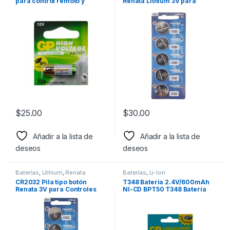
para control remoto y
Renata Lithium 3V para
sistemas de seguridad
Linterna y otros dispositivos
$
25.00
$
30.00
Añadir a la lista de
Añadir a la lista de
deseos
deseos
Baterías
,
Lithium
,
Renata
Baterías
,
Li-Ion
CR2032 Pila tipo botón
T348 Bateria 2.4V/600mAh
Renata 3V para Controles
NI-CD BPT50 T348 Batería
remotos, juguetes y relojes
Universal Plug Litio 2.4 V
(cuadrada)