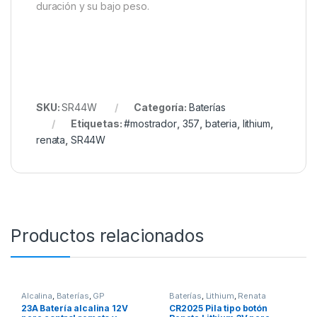
duración y su bajo peso.
SKU:
SR44W
Categoría:
Baterías
Etiquetas:
#mostrador
,
357
,
bateria
,
lithium
,
renata
,
SR44W
Productos relacionados
Alcalina
,
Baterías
,
GP
Baterías
,
Lithium
,
Renata
23A Batería alcalina 12V
CR2025 Pila tipo botón