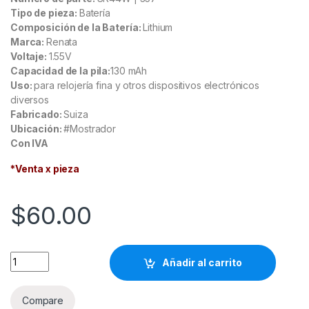
Tipo de pieza:
Batería
Composición de la Batería:
Lithium
Marca:
Renata
Voltaje:
1.55V
Capacidad de la pila:
130 mAh
Uso:
para relojería fina y otros dispositivos electrónicos
diversos
Fabricado:
Suiza
Ubicación:
#Mostrador
Con IVA
*Venta x pieza
$
60.00
SR44W (357) Batería tipo botón Renata Lithium 1.55V para relo
Añadir al carrito
Compare