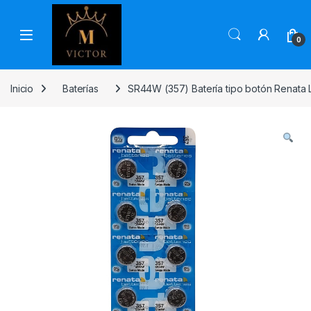
Skip to navigation
Skip to content
0
Inicio
Baterías
SR44W (357) Batería tipo botón Renata Li