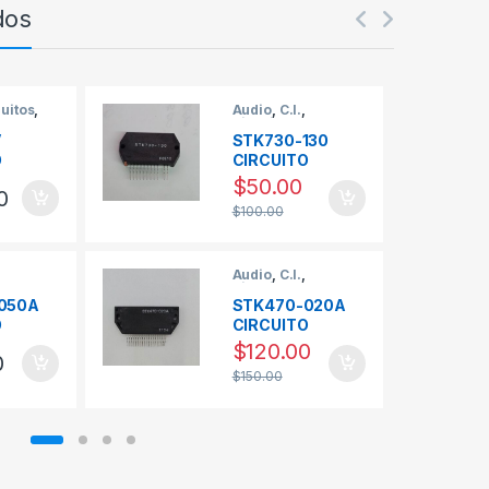
dos
uitos
,
Audio
,
C.I.
,
es para
Circuitos
V
STK730-130
O
CIRCUITO
DO
INTEGRADO
$
50.00
0
E
REGULADOR
$
100.00
PINES
MARCA SANYO
SANYO
Audio
,
C.I.
,
Circuitos
050A
STK470-020A
O
CIRCUITO
DO
INTEGRADO
$
120.00
0
DOR
REGULADOR
$
150.00
SANYO
MARCA SANYO