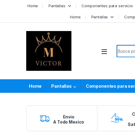
Skip to navigation
Skip to content
Home
Pantallas
Componentes para servicio
Home
Pantallas
Compo
Search f
Home
Pantallas
Componentes para ser
C
Envio
A Todo Mexico
Sat