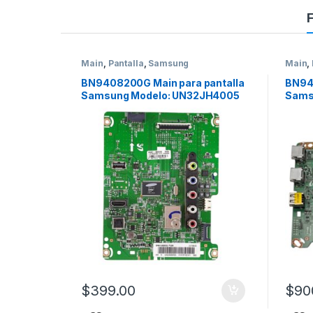
Product Carousel Tabs
Main
,
Pantalla
,
Samsung
Main
,
BN9408200G Main para pantalla
BN940
Samsung Modelo: UN32JH4005
Sams
$
399.00
$
90