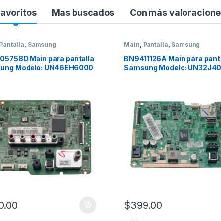
Favoritos
Mas buscados
Con más valoracione
Pantalla
,
Samsung
Main
,
Pantalla
,
Samsung
5758D Main para pantalla
BN9411126A Main para pant
ung Modelo: UN46EH6000
Samsung Modelo: UN32J4
0.00
$
399.00