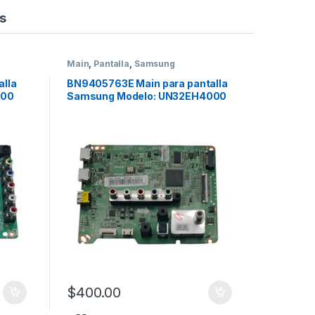
s
Main
,
Pantalla
,
Samsung
Main
,
Pan
alla
BN9405763E Main para pantalla
BN96194
000
Samsung Modelo: UN32EH4000
Samsun
$
1,100
Añ
$
400.00