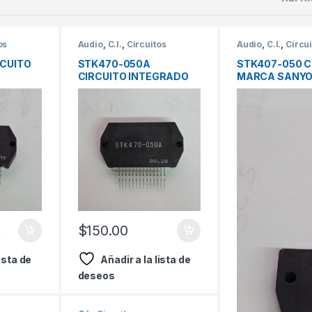
os
Audio
,
C.I.
,
Circuitos
Audio
,
C.I.
,
Circui
RCUITO
STK470-050A
STK407-050 C
CIRCUITO INTEGRADO
MARCA SANY
ARCA
REGULADOR MARCA
SANYO
$
150.00
0
lista de
Añadir a la lista de
deseos