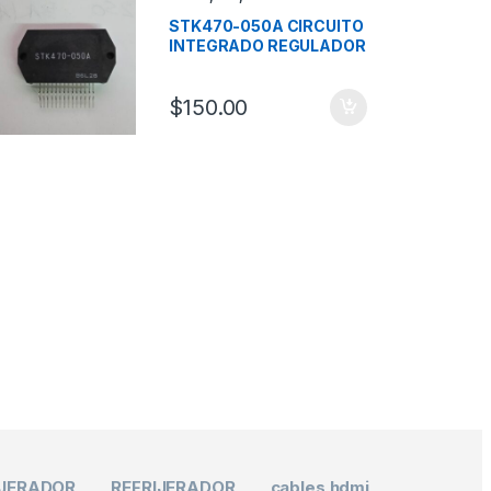
STK470-050A CIRCUITO
INTEGRADO REGULADOR
MARCA SANYO
$
150.00
IJERADOR
REFRIJERADOR
cables hdmi