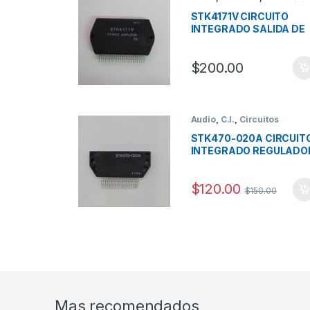
Componentes para servici
STK4171V CIRCUITO
INTEGRADO SALIDA DE
AUDIO 22PINES MARCA
SANYO
$
200.00
Audio
,
C.I.
,
Circuitos
STK470-020A CIRCUIT
INTEGRADO REGULADO
MARCA SANYO
$
120.00
$
150.00
Mas recomendados