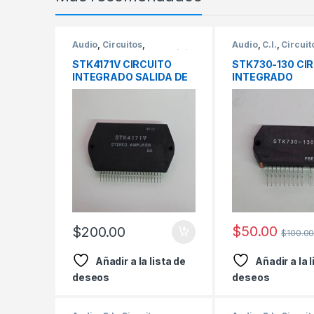
Audio
,
Circuitos
,
Audio
,
C.I.
,
Circuit
Componentes para servicio
STK4171V CIRCUITO
STK730-130 CI
INTEGRADO SALIDA DE
INTEGRADO
AUDIO 22PINES MARCA
REGULADOR M
SANYO
SANYO
$
50.00
$
200.00
$
100.0
Añadir a la lista de
Añadir a la 
deseos
deseos