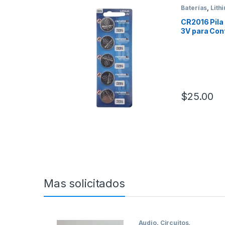
Baterías
,
Lith
CR2016 Pila 
3V para Con
relojes
$
25.00
Mas solicitados
Audio
,
Circuitos
,