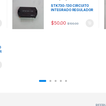
o
STK730-130 CIRCUITO
INTEGRADO REGULADOR
MARCA SANYO
$
50.00
$
100.00
O
R
REFR