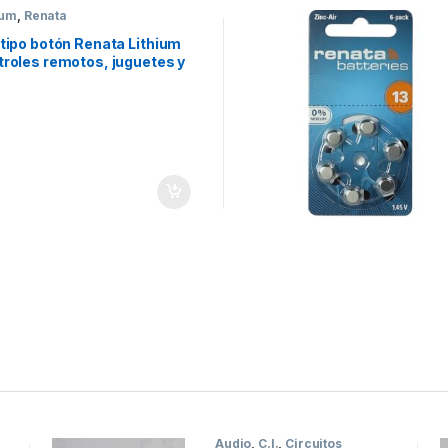
ium
,
Renata
tipo botón Renata Lithium
troles remotos, juguetes y
Audio
,
C.I.
,
Circuitos