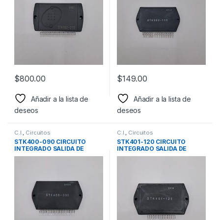
$
800.00
$
149.00
Añadir a la lista de
Añadir a la lista de
deseos
deseos
C.I.
,
Circuitos
C.I.
,
Circuitos
STK400-090 CIRCUITO
STK401-120 CIRCUITO
INTEGRADO SALIDA DE
INTEGRADO SALIDA DE
AUDIO 50w+50w+50w
AUDIO MARCA SANYO
STK400-080 STK400-070
STK400-060 STK400-050