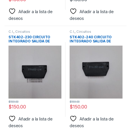
Añadir a la lista de
Añadir a la lista de
deseos
deseos
C.I.
,
Circuitos
C.I.
,
Circuitos
STK402-230 CIRCUITO
STK402-240 CIRCUITO
INTEGRADO SALIDA DE
INTEGRADO SALIDA DE
AUDIO 40W+40W+40W
AUDIO TRES CANALES
MARCA SANYO
40W+40W+40W MARCA
SANYO
$
159.00
$
159.00
$
150.00
$
150.00
Añadir a la lista de
Añadir a la lista de
deseos
deseos