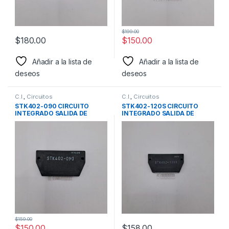
$
199.00
$
180.00
$
150.00
Añadir a la lista de
Añadir a la lista de
deseos
deseos
C.I.
,
Circuitos
C.I.
,
Circuitos
STK402-090 CIRCUITO
STK402-120S CIRCUITO
INTEGRADO SALIDA DE
INTEGRADO SALIDA DE
AUDIO STK402-090S
AUDIO MARCA SANYO
MARCA SANYO
$
159.00
$
150.00
$
158.00