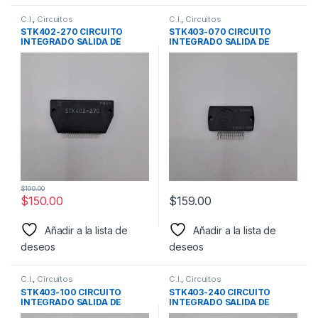
C.I.
,
Circuitos
C.I.
,
Circuitos
STK402-270 CIRCUITO
STK403-070 CIRCUITO
INTEGRADO SALIDA DE
INTEGRADO SALIDA DE
AUDIO TRES CANALES
AUDIO MARCA SANYO
40W+40W+40W MARCA
SANYO
$
199.00
$
150.00
$
159.00
Añadir a la lista de
Añadir a la lista de
deseos
deseos
C.I.
,
Circuitos
C.I.
,
Circuitos
STK403-100 CIRCUITO
STK403-240 CIRCUITO
INTEGRADO SALIDA DE
INTEGRADO SALIDA DE
AUDIO STK403-090 MARCA
AUDIO DE AUDIO MARCA