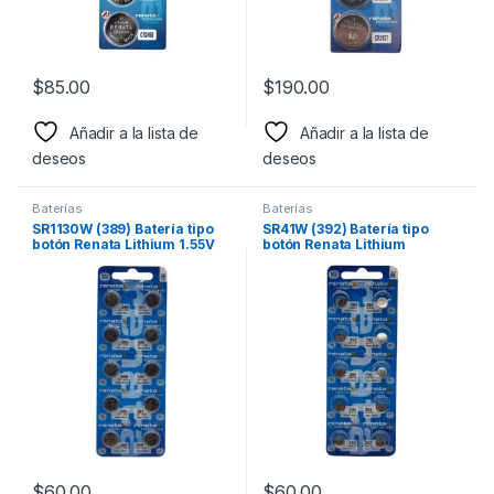
$
85.00
$
190.00
Añadir a la lista de
Añadir a la lista de
deseos
deseos
Baterías
Baterías
SR1130W (389) Batería tipo
SR41W (392) Batería tipo
botón Renata Lithium 1.55V
botón Renata Lithium
para reloj y dispositivos
electrónicos diversos
$
60.00
$
60.00