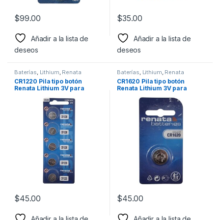
$
99.00
$
35.00
Añadir a la lista de
Añadir a la lista de
deseos
deseos
Baterías
,
Lithium
,
Renata
Baterías
,
Lithium
,
Renata
CR1220 Pila tipo botón
CR1620 Pila tipo botón
Renata Lithium 3V para
Renata Lithium 3V para
Dispositivos de entrada sin
Relojes, calculadoras,
llave, monitores de glucosa,
control remoto de auto y
monitores de frecuencia
video juegos
cardiaca, etc
$
45.00
$
45.00
Añadir a la lista de
Añadir a la lista de