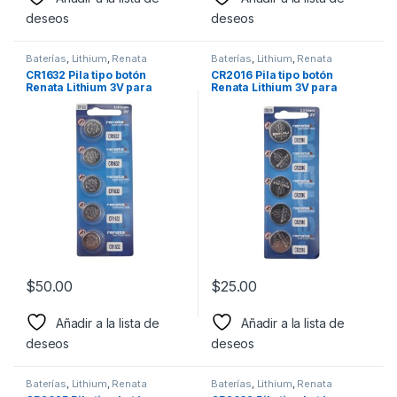
deseos
deseos
Baterías
,
Lithium
,
Renata
Baterías
,
Lithium
,
Renata
CR1632 Pila tipo botón
CR2016 Pila tipo botón
Renata Lithium 3V para
Renata Lithium 3V para
Relojes, computadoras,
Controles remotos, juguetes
controles remotos, etc.
y relojes
$
50.00
$
25.00
Añadir a la lista de
Añadir a la lista de
deseos
deseos
Baterías
,
Lithium
,
Renata
Baterías
,
Lithium
,
Renata