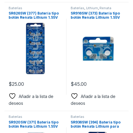
Baterías
Baterías
,
Lithium
,
Renata
SR626SW (377) Batería tipo
SR916SW (373) Batería tipo
botón Renata Lithium 1.55V
botón Renata Lithium 1.55V
para reloj y dispositivos
para reloj y dispositivos
electrónicos diversos
electrónicos diversos
$
25.00
$
45.00
Añadir a la lista de
Añadir a la lista de
deseos
deseos
Baterías
Baterías
SR920SW (371) Batería tipo
SR936SW (394) Batería tipo
botón Renata Lithium 1.55V
botón Renata Lithium para
para reloj y dispositivos
juguetes, relojes, cámaras,