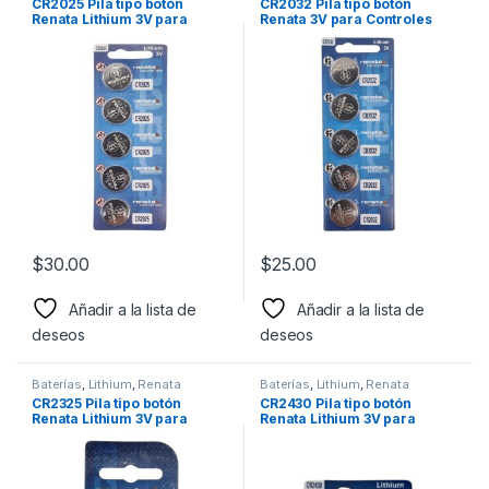
CR2025 Pila tipo botón
CR2032 Pila tipo botón
Renata Lithium 3V para
Renata 3V para Controles
Linterna y otros dispositivos
remotos, juguetes y relojes
$
30.00
$
25.00
Añadir a la lista de
Añadir a la lista de
deseos
deseos
Baterías
,
Lithium
,
Renata
Baterías
,
Lithium
,
Renata
CR2325 Pila tipo botón
CR2430 Pila tipo botón
Renata Lithium 3V para
Renata Lithium 3V para
Relojes, computadoras,
Linterna
controles remotos,
controles de alarmas,
juguetes, etc