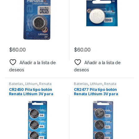
$
60.00
$
60.00
Añadir a la lista de
Añadir a la lista de
deseos
deseos
Baterías
,
Lithium
,
Renata
Baterías
,
Lithium
,
Renata
CR2450 Pila tipo botón
CR2477 Pila tipo botón
Renata Lithium 3V para
Renata Lithium 3V para
Relojes, Dispositivos
Cámaras
médicos, controles remotos,
calculadoras