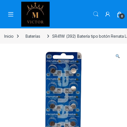
Skip to navigation
Skip to content
0
Inicio
Baterías
SR41W (392) Batería tipo botón Renata L