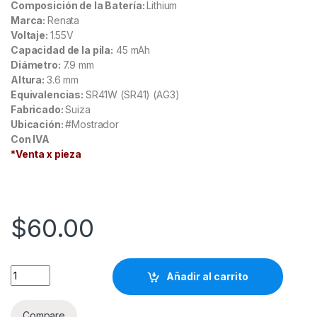
Composición de la Batería:
Lithium
Marca:
Renata
Voltaje:
1.55V
Capacidad de la pila:
45 mAh
Diámetro:
7.9 mm
Altura:
3.6 mm
Equivalencias:
SR41W (SR41) (AG3)
Fabricado:
Suiza
Ubicación:
#Mostrador
Con IVA
*Venta x pieza
$
60.00
SR41W (392) Batería tipo botón Renata Lithium quantity
Añadir al carrito
Compare