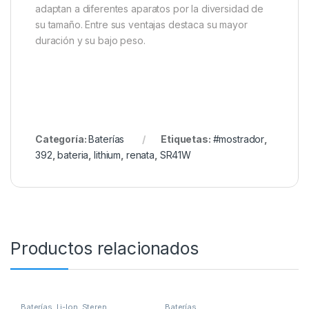
adaptan a diferentes aparatos por la diversidad de
su tamaño. Entre sus ventajas destaca su mayor
duración y su bajo peso.
Categoría:
Baterías
Etiquetas:
#mostrador
,
392
,
bateria
,
lithium
,
renata
,
SR41W
Productos relacionados
Baterías
,
Li-Ion
,
Steren
Baterías