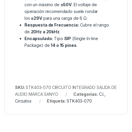
con un máximo de
±50V
. El voltaje de
operación recomendado suele rondar
los
±29V
para una carga de 6 Ω.
Respuesta de Frecuencia:
Cubre el rango
de
20Hz a 20kHz
.
Encapsulado:
Tipo
SIP
(Single In-line
Package) de
14 o 15 pines
.
SKU:
STK403-070 CIRCUITO INTEGRADO SALIDA DE
AUDIO MARCA SANYO
Categorías:
C.I.
,
Circuitos
Etiqueta:
STK403-070