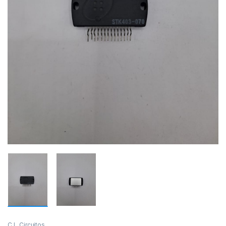
C.I.
,
Circuitos