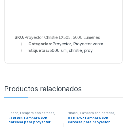
SKU:
Proyector Christie LX505, 5000 Lumenes
Categorías:
Proyector
,
Proyector venta
Etiquetas:
5000 lum
,
christie
,
proy
Productos relacionados
Epson
,
Lampara con carcasa
,
Hitachi
,
Lampara con carcasa
,
Proyector
Proyector
ELPLP65 Lampara con
DT00757 Lampara con
carcasa para proyector
carcasa para proyector
Epson
Hitachi