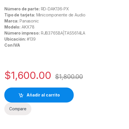
Número de parte:
RD-DAK136-PX
Tipo de tarjeta:
Minicomponente de Audio
Marca:
Panasonic
Modelo:
AKX78
Número impreso:
RJB3765BA|TAS5614LA
Ubicación:
#139
Con IVA
$
1,600.00
$
1,800.00
Añadir al carrito
Compare