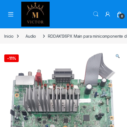
Skip to navigation
Skip to content
0
Inicio
Audio
RDDAK136PX Main para minicomponente d
-
11%