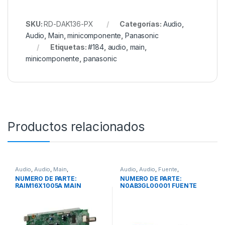
SKU:
RD-DAK136-PX
Categorías:
Audio
,
Audio
,
Main
,
minicomponente
,
Panasonic
Etiquetas:
#184
,
audio
,
main
,
minicomponente
,
panasonic
Productos relacionados
Audio
,
Audio
,
Main
,
Audio
,
Audio
,
Fuente
,
minicomponente
,
Panasonic
minicomponente
NUMERO DE PARTE:
NUMERO DE PARTE:
RAIM16X1005A MAIN
N0AB3GL00001 FUENTE
PANASONIC PARA
MARCA: PANASONIC
MINICOMPONENTE AKX100
MODELO: AKX36