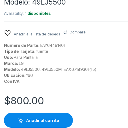
Modelo: 49LJ5500
Availability:
1 disponibles
Compare
Añadir a la lista de deseos
Numero de Parte:
EAY64491401
Tipo de Tarjeta:
fuente
Uso:
Para Pantalla
Marca:
LG
Modelo:
49LJ5500, 49LJ550M, EAX67189301(1.5)
Ubicación:
#66
Con IVA
$
800.00
Añadir al carrito