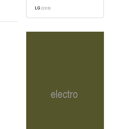
LG
(203)