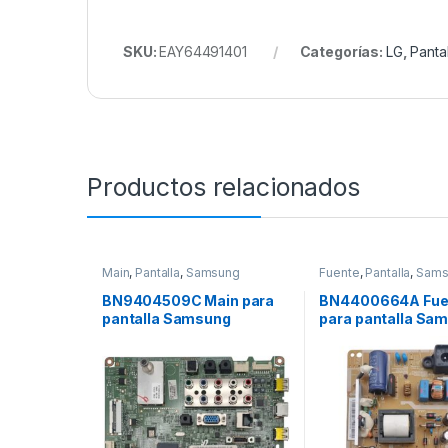
SKU:
EAY64491401
Categorías:
LG
,
Pantal
Productos relacionados
Main
,
Pantalla
,
Samsung
Fuente
,
Pantalla
,
Sams
BN9404509C Main para
BN4400664A Fue
pantalla Samsung
para pantalla Sa
Modelo: LN40D550
Modelo: UN32EH4
UN32FH4005