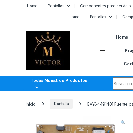
Skip to navigation
Skip to content
Home
Pantallas
Componentes para servicio
Home
Pantallas
Compo
Home
Pro
Cort
Search fo
Todas Nuestros Productos
Inicio
Pantalla
EAY64491401 Fuente pa