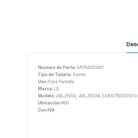
Des
Numero de Parte:
EAY64491401
Tipo de Tarjeta:
fuente
Uso:
Para Pantalla
Marca:
LG
Modelo:
49LJ5500, 49LJ550M, EAX67189301(1.5)
Ubicación:
#66
Con IVA