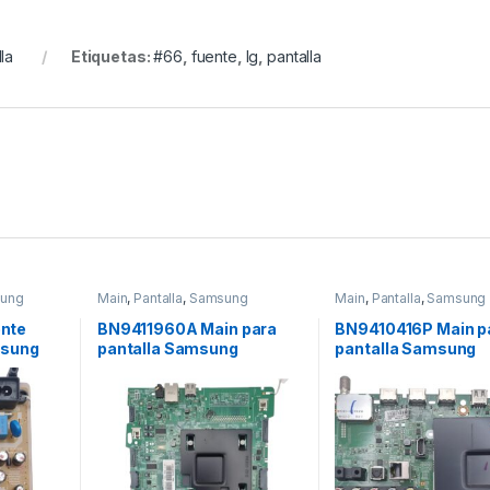
la
Etiquetas:
#66
,
fuente
,
lg
,
pantalla
ung
Main
,
Pantalla
,
Samsung
Main
,
Pantalla
,
Samsung
nte
BN9411960A Main para
BN9410416P Main p
msung
pantalla Samsung
pantalla Samsung
003,
Modelo: UN55MU8000
Modelo:
UN60J6350AFXZX