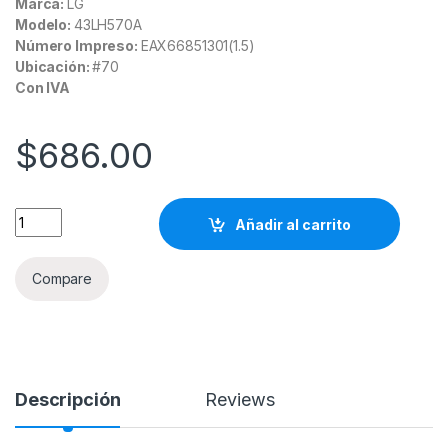
Marca:
LG
Modelo:
43LH570A
Número Impreso:
EAX66851301(1.5)
Ubicación:
#70
Con IVA
$
686.00
EAY64310501 Fuente para pantalla LG Modelo: 43LH570A qua
Añadir al carrito
Compare
Descripción
Reviews