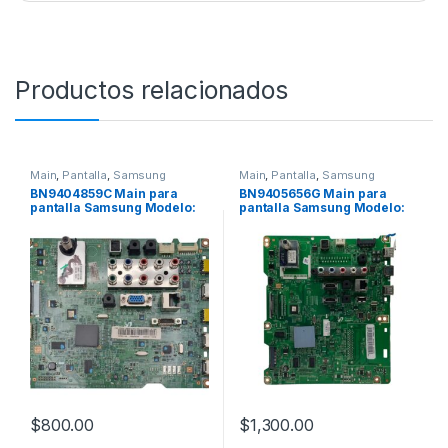
Productos relacionados
Main
,
Pantalla
,
Samsung
Main
,
Pantalla
,
Samsung
BN9404859C Main para
BN9405656G Main para
pantalla Samsung Modelo:
pantalla Samsung Modelo:
LN40D550
UN46ES6500
$
800.00
$
1,300.00