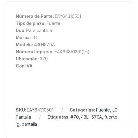
Número de Parte:
EAY64310501
Tipo de pieza:
Fuente
Uso:
Para pantalla
Marca:
LG
Modelo:
43LH570A
Número Impreso:
EAX66851301(1.5)
Ubicación:
#70
Con IVA
SKU:
EAY64310501
Categorías:
Fuente
,
LG
,
Pantalla
Etiquetas:
#70
,
43LH570A
,
fuente
,
lg
,
pantalla