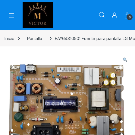
Skip to navigation
Skip to content
0
Inicio
Pantalla
EAY64310501 Fuente para pantalla LG M