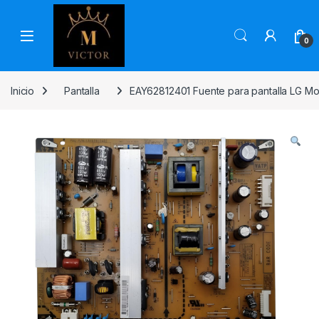
Skip to navigation
Skip to content
0
Inicio
Pantalla
EAY62812401 Fuente para pantalla LG M