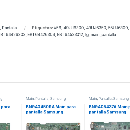
,
Pantalla
Etiquetas:
#56
,
49UJ6300
,
49UJ6350
,
55UJ6300
,
EBT64426303
,
EBT64426304
,
EBT64533012
,
lg
,
main
,
pantalla
ng
Main
,
Pantalla
,
Samsung
Main
,
Pantalla
,
Samsung
 para
BN9404509A Main para
BN9405437A Main 
g
pantalla Samsung
pantalla Samsung
8000
Modelo: LN32D550
Modelo: LN46D550