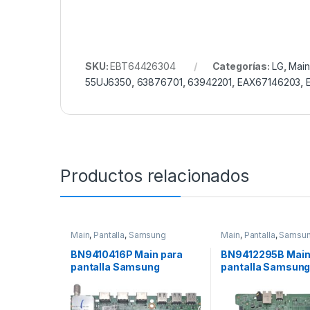
SKU:
EBT64426304
Categorías:
LG
,
Main
55UJ6350
,
63876701
,
63942201
,
EAX67146203
,
Productos relacionados
Main
,
Pantalla
,
Samsung
Main
,
Pantalla
,
Samsu
BN9410416P Main para
BN9412295B Main
pantalla Samsung
pantalla Samsun
Modelo:
Modelo: UN55MU
UN60J6350AFXZX