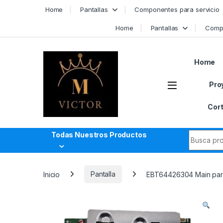
Skip to navigation
Skip to content
Home
Pantallas
Componentes para servicio
Home
Pantallas
Compo
Home
Pro
Cort
Search fo
Todas Nuestros Productos
Inicio
Pantalla
EBT64426304 Main par