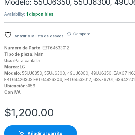
Modelo: 55UJ6350, 55UJ6300, 49UJ
Availability:
1 disponibles
Compare
Añadir a la lista de deseos
Número de Parte:
EBT64533012
Tipo de pieza:
Main
Uso:
Para pantalla
Marca:
LG
Modelo:
55UJ6350, 55UJ6300, 49UJ6300, 49UJ6350, EAX67146
EBT64426303 EBT64426304, EBT64533012, 63876701, 63942201
Ubicación:
#56
Con IVA
$
1,200.00
Añadir al carrito