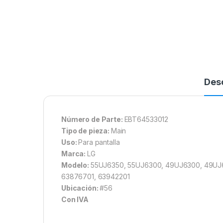
Des
Número de Parte:
EBT64533012
Tipo de pieza:
Main
Uso:
Para pantalla
Marca:
LG
Modelo:
55UJ6350, 55UJ6300, 49UJ6300, 49UJ
63876701, 63942201
Ubicación:
#56
Con IVA