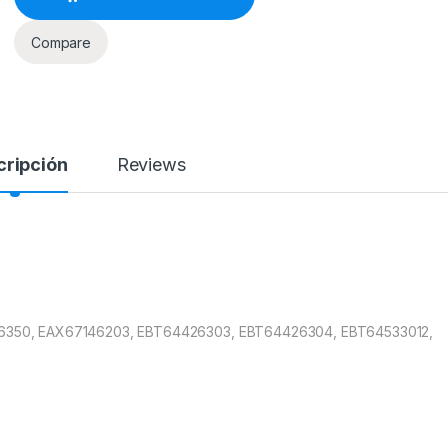
Compare
cripción
Reviews
6350, EAX67146203, EBT64426303, EBT64426304, EBT64533012,