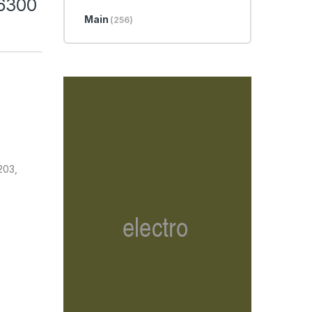
6300
Main
(256)
203,