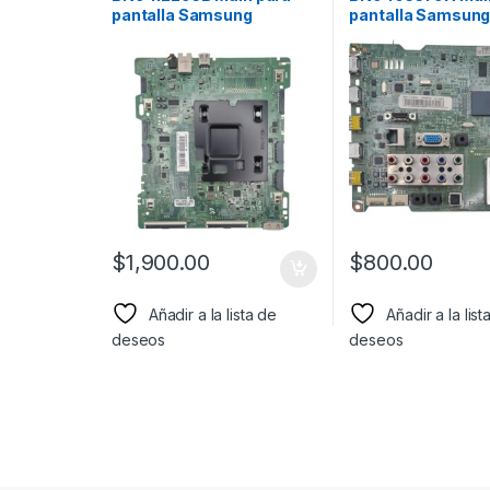
pantalla Samsung
pantalla Samsun
Modelo: UN55MU8000
Modelo: LN40D55
$
1,900.00
$
800.00
Añadir a la lista de
Añadir a la list
deseos
deseos