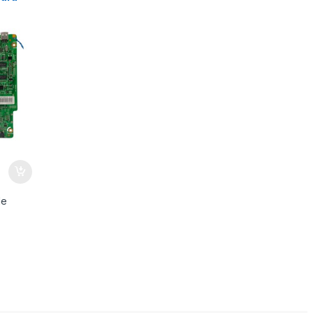
0AF
de