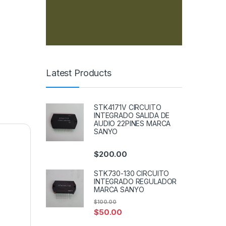
EAX64290501, EBR73308803 quantity
Latest Products
STK4171V CIRCUITO
INTEGRADO SALIDA DE
AUDIO 22PINES MARCA
SANYO
$
200.00
STK730-130 CIRCUITO
INTEGRADO REGULADOR
MARCA SANYO
$
100.00
$
50.00