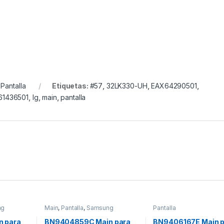
,
Pantalla
Etiquetas:
#57
,
32LK330-UH
,
EAX64290501
,
61436501
,
lg
,
main
,
pantalla
ng
Main
,
Pantalla
,
Samsung
Pantalla
 para
BN9404859C Main para
BN9406167E Main p