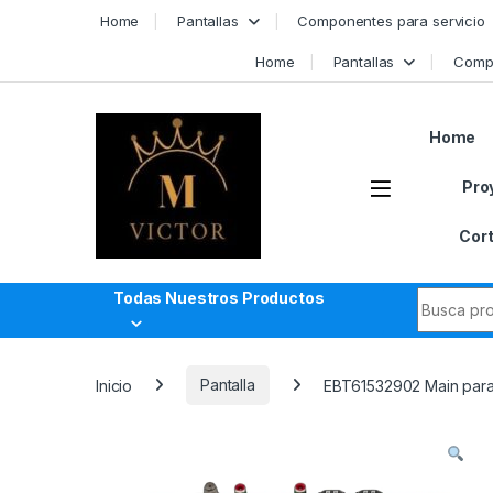
Skip to navigation
Skip to content
Home
Pantallas
Componentes para servicio
Home
Pantallas
Compo
Home
Pro
Cort
Search fo
Todas Nuestros Productos
Inicio
Pantalla
EBT61532902 Main par