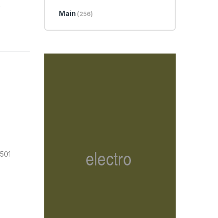
,
Main
(256)
501