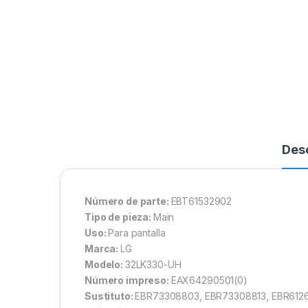
Des
Número de parte:
EBT61532902
Tipo de pieza:
Main
Uso:
Para pantalla
Marca:
LG
Modelo:
32LK330-UH
Número impreso:
EAX64290501(0)
Sustituto:
EBR73308803, EBR73308813, EBR612