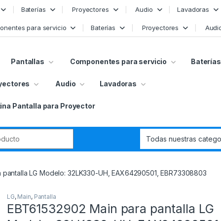
Baterías
Proyectores
Audio
Lavadoras
nentes para servicio
Baterías
Proyectores
Audi
Pantallas
Componentes para servicio
Baterías
yectores
Audio
Lavadoras
ina Pantalla para Proyector
r:
a pantalla LG Modelo: 32LK330-UH, EAX64290501, EBR73308803
LG
,
Main
,
Pantalla
EBT61532902 Main para pantalla LG