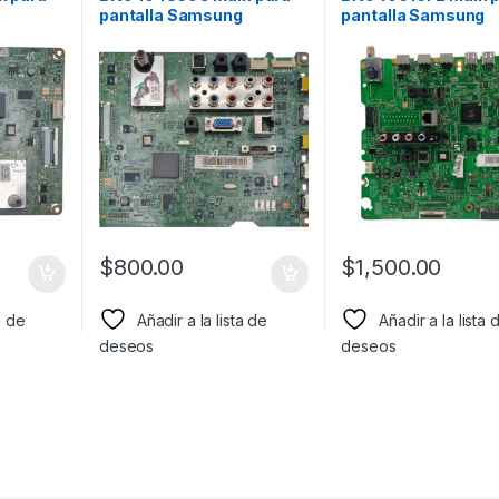
g
pantalla Samsung
pantalla Samsung
0
Modelo: LN40D550
Modelo: UN55F630
$
800.00
$
1,500.00
a de
Añadir a la lista de
Añadir a la lista 
deseos
deseos