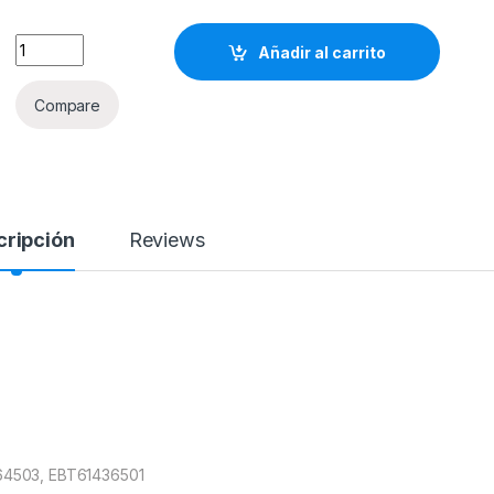
EBT61532902 Main para pantalla LG Modelo: 32LK330-UH, 
Añadir al carrito
Compare
cripción
Reviews
64503, EBT61436501