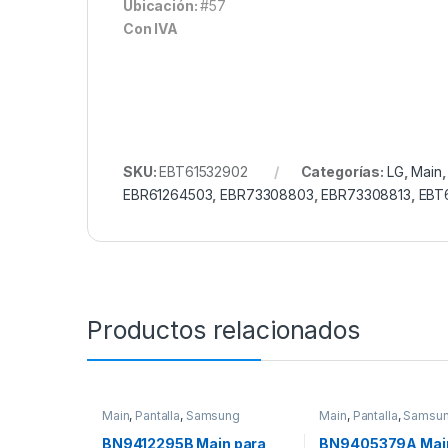
Ubicación:
#57
Con IVA
SKU:
EBT61532902
Categorías:
LG
,
Main
EBR61264503
,
EBR73308803
,
EBR73308813
,
EBT
Productos relacionados
Main
,
Pantalla
,
Samsung
Main
,
Pantalla
,
Samsu
BN9412295B Main para
BN9405379A Main