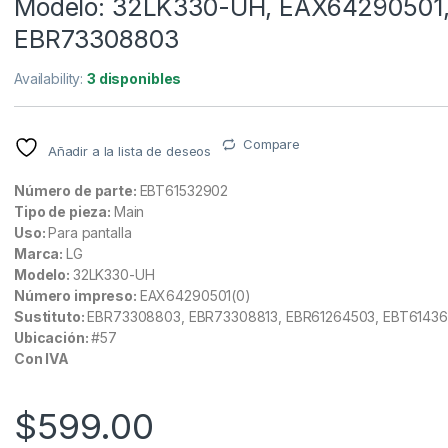
Modelo: 32LK330-UH, EAX64290501
EBR73308803
Availability:
3 disponibles
Compare
Añadir a la lista de deseos
Número de parte:
EBT61532902
Tipo de pieza:
Main
Uso:
Para pantalla
Marca:
LG
Modelo:
32LK330-UH
Número impreso:
EAX64290501(0)
Sustituto:
EBR73308803, EBR73308813, EBR61264503, EBT61436
Ubicación:
#57
Con IVA
$
599.00