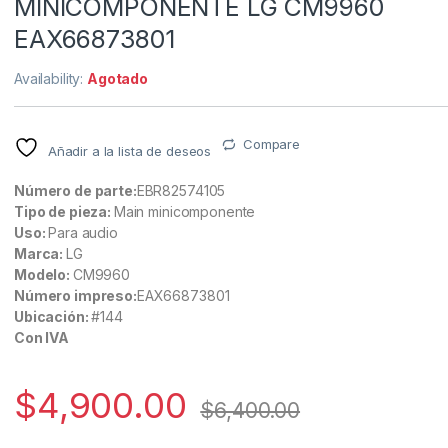
MINICOMPONENTE LG CM9960
EAX66873801
Availability:
Agotado
Compare
Añadir a la lista de deseos
Número de parte:
EBR82574105
Tipo de pieza:
Main minicomponente
Uso:
Para audio
Marca:
LG
Modelo:
CM9960
Número impreso:
EAX66873801
Ubicación:
#144
Con IVA
$
4,900.00
$
6,400.00