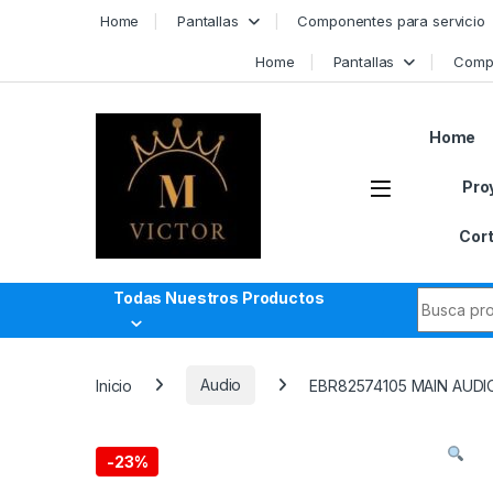
Skip to navigation
Skip to content
Home
Pantallas
Componentes para servicio
Home
Pantallas
Compo
Home
Pro
Cort
Search fo
Todas Nuestros Productos
Inicio
Audio
EBR82574105 MAIN AUD
-
23%