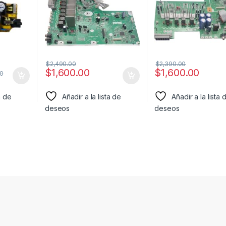
$
2,490.00
$
2,390.00
$
1,600.00
$
1,600.00
0
a de
Añadir a la lista de
Añadir a la lista 
deseos
deseos