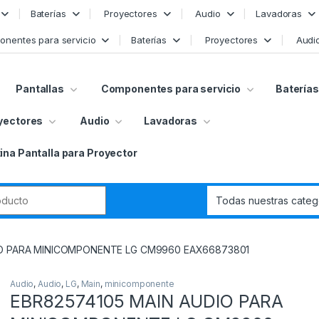
Baterías
Proyectores
Audio
Lavadoras
nentes para servicio
Baterías
Proyectores
Audi
Pantallas
Componentes para servicio
Baterías
yectores
Audio
Lavadoras
ina Pantalla para Proyector
r:
IO PARA MINICOMPONENTE LG CM9960 EAX66873801
Audio
,
Audio
,
LG
,
Main
,
minicomponente
EBR82574105 MAIN AUDIO PARA