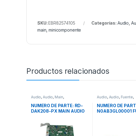
SKU:
EBR82574105
Categorías:
Audio
,
Au
main
,
minicomponente
Productos relacionados
Audio
,
Audio
,
Main
,
Audio
,
Audio
,
Fuente
,
minicomponente
,
Panasonic
minicomponente
NUMERO DE PARTE: RD-
NUMERO DE PART
DAK208-PX MAIN AUDIO
N0AB3GL00001 F
MINICOMPONENTE
MARCA: PANASO
PANASONIC MODELO:
MODELO: AKX36
AKX440