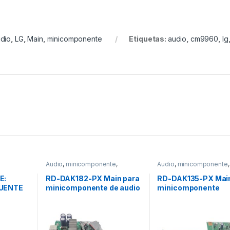
dio
,
LG
,
Main
,
minicomponente
Etiquetas:
audio
,
cm9960
,
lg
Audio
,
minicomponente
,
Audio
,
minicomponente
,
Panasonic
Panasonic
E:
RD-DAK182-PX Main para
RD-DAK135-PX Main
UENTE
minicomponente de audio
minicomponente
NIC
Modelo: MAX7000
Panasonic Modelo:
MAX370