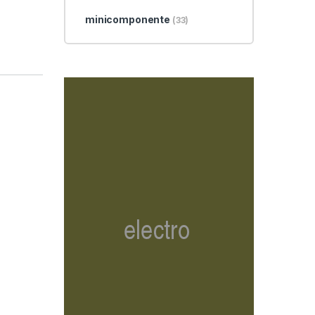
minicomponente
(33)