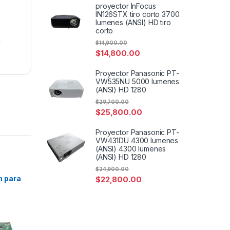
proyector InFocus
IN126STX tiro corto 3700
lumenes (ANSI) HD tiro
corto
,
$
14,900.00
$
14,800.00
Proyector Panasonic PT-
VW535NU 5000 lumenes
(ANSI) HD 1280
$
29,700.00
$
25,800.00
Proyector Panasonic PT-
VW431DU 4300 lumenes
(ANSI) 4300 lumenes
(ANSI) HD 1280
$
24,900.00
 para
$
22,800.00