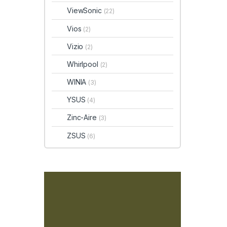
ViewSonic
(22)
Vios
(2)
Vizio
(2)
Whirlpool
(2)
WINIA
(3)
YSUS
(4)
Zinc-Aire
(3)
ZSUS
(6)