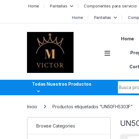
Skip to navigation
Skip to content
Home
Pantallas
Componentes para servicio
Home
Pantallas
Compo
Home
Pro
Cort
Search fo
Todas Nuestros Productos
Inicio
Productos etiquetados “UN50FH5303F”
UN5
Browse Categories