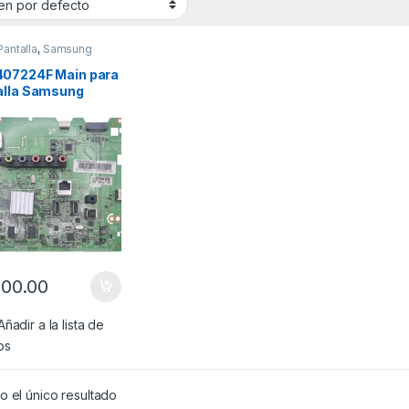
Pantalla
,
Samsung
07224F Main para
alla Samsung
lo: UN50FH5303F
200.00
Añadir a la lista de
os
 el único resultado