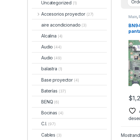
Uncategorized
(1)
Accesorios proyector
(27)
Main
,
aire acondicionado
BN94
(3)
pant
Alcalina
(4)
Mode
Audio
(44)
Audio
(49)
balastra
(1)
Base proyector
(4)
Baterías
(37)
$
1,
BENQ
(6)
Bocinas
(4)
dese
C.I.
(97)
Cables
Mostrando
(3)