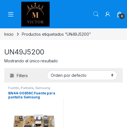
Skip to navigation
Skip to content
0
Inicio
Productos etiquetados “UN49J5200”
UN49J5200
Mostrando el único resultado
Filters
Fuente
,
Pantalla
,
Samsung
BN44-00856C Fuente para
pantalla Samsung
UN49J5200 UN49J5300
UN49M5300 UN50J500
UN50M5300 UN49J5290