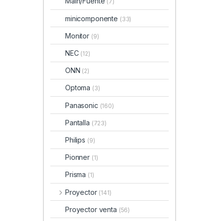
Main/Fuente
(7)
minicomponente
(33)
Monitor
(9)
NEC
(12)
ONN
(2)
Optoma
(3)
Panasonic
(160)
Pantalla
(723)
Philips
(9)
Pionner
(1)
Prisma
(1)
Proyector
(141)
Proyector venta
(56)