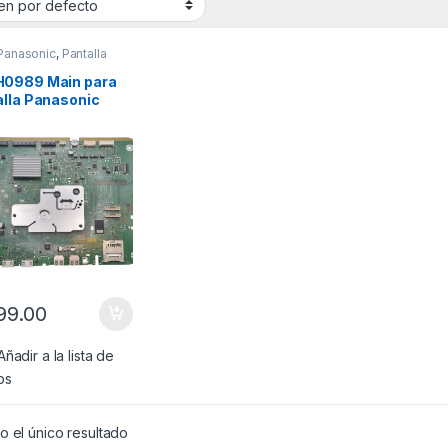
Panasonic
,
Pantalla
0989 Main para
alla Panasonic
lo: TC-P60ST50
199.00
Añadir a la lista de
os
 el único resultado