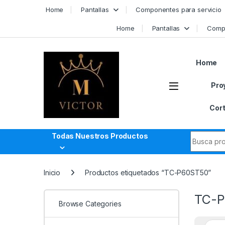
Skip to navigation
Skip to content
Home
Pantallas
Componentes para servicio
Home
Pantallas
Compo
Home
Pro
Cort
Search fo
Todas Nuestros Productos
Inicio
Productos etiquetados “TC-P60ST50”
TC-P
Browse Categories