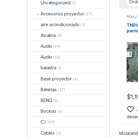
Uncategorized
(1)
Accesorios proyector
(27)
Main
,
aire acondicionado
TNPH
(3)
pant
Alcalina
(4)
Mode
Audio
(44)
Audio
(49)
balastra
(1)
Base proyector
(4)
Baterías
(37)
$
1,
BENQ
(6)
Bocinas
(4)
dese
C.I.
(97)
Cables
Mostrando
(3)