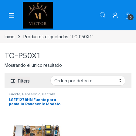
Skip to navigation
Skip to content
0
Inicio
Productos etiquetados “TC-P50X1”
TC-P50X1
Mostrando el único resultado
Filters
Fuente
,
Panasonic
,
Pantalla
LSEP1279HN Fuente para
pantalla Panasonic Modelo:
TCP50C1, TC-P50X1, TC-
50PX14