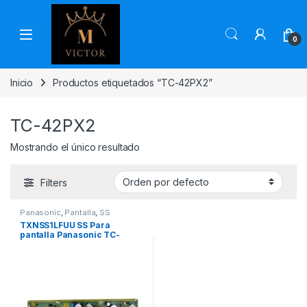
Skip to navigation
Skip to content
0
Inicio
Productos etiquetados “TC-42PX2”
TC-42PX2
Mostrando el único resultado
Filters
Panasonic
,
Pantalla
,
SS
TXNSS1LFUU SS Para
pantalla Panasonic TC-
42PX2 TC-42PX24 TC-
P42C2 TX-P42X20
TNPA5072AF RJP30E4 X4
MOSFET