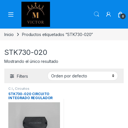
Skip to navigation
Skip to content
0
Inicio
Productos etiquetados “STK730-020”
STK730-020
Mostrando el único resultado
Filters
C.I.
,
Circuitos
STK730-020 CIRCUITO
INTEGRADO REGULADOR
MARCA SANYO