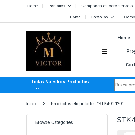
Skip to navigation
Skip to content
Home
Pantallas
Componentes para servicio
Home
Pantallas
Compo
Home
Pro
Cort
Search fo
Todas Nuestros Productos
Inicio
Productos etiquetados “STK401-120”
STK4
Browse Categories