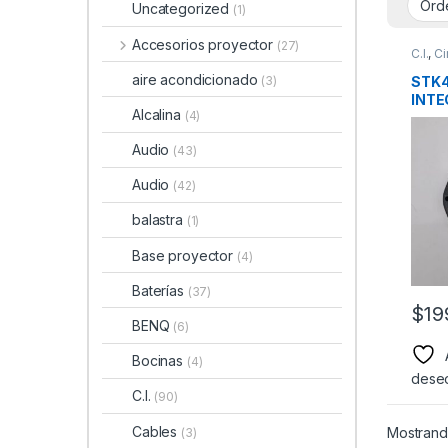
Uncategorized
(1)
Accesorios proyector
(27)
C.I.
,
Ci
aire acondicionado
STK4
(3)
INTE
Alcalina
(4)
AUD
Audio
(43)
Audio
(42)
balastra
(1)
Base proyector
(4)
Baterías
(37)
$
19
BENQ
(6)
Bocinas
(4)
dese
C.I.
(90)
Cables
Mostrando
(3)