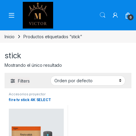
Skip to navigation
Skip to content
0
Inicio
Productos etiquetados “stick”
stick
Mostrando el único resultado
Filters
Accesorios proyector
fire tv stick 4K SELECT