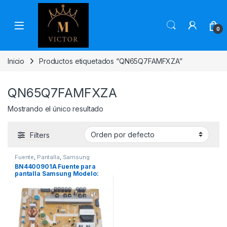
Skip to navigation
Skip to content
0
Inicio
Productos etiquetados “QN65Q7FAMFXZA”
QN65Q7FAMFXZA
Mostrando el único resultado
Filters
Fuente
,
Pantalla
,
Samsung
BN4400901A Fuente para
pantalla Samsung Modelo:
QN65Q7FAMFXZA,
QN65Q7CAMFXZA