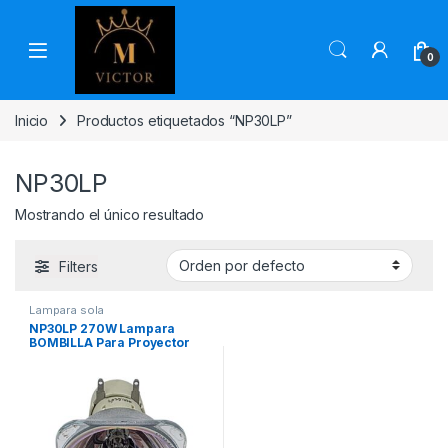
Skip to navigation
Skip to content
0
Inicio
Productos etiquetados “NP30LP”
NP30LP
Mostrando el único resultado
Filters
Lampara sola
NP30LP 270W Lampara
BOMBILLA Para Proyector
Nueva Original Sola Marca
PHILIPS