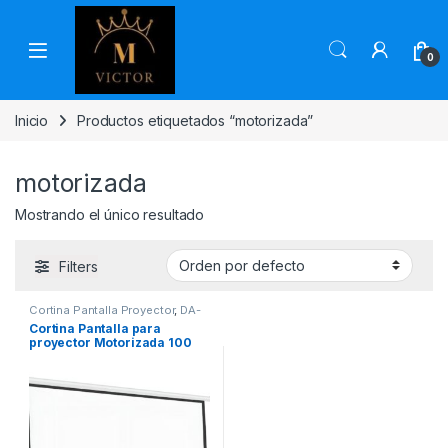
Skip to navigation
Skip to content
0
Inicio
Productos etiquetados “motorizada”
motorizada
Mostrando el único resultado
Filters
Cortina Pantalla Proyector
,
DA-
LITE
Cortina Pantalla para
proyector Motorizada 100
pulgadas