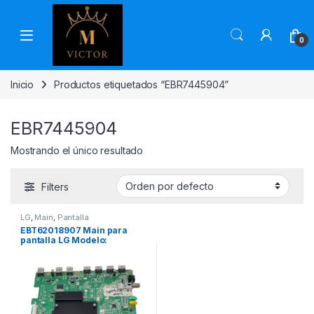
Skip to navigation
Skip to content
0
Inicio
Productos etiquetados “EBR7445904”
EBR7445904
Mostrando el único resultado
Filters
LG
,
Main
,
Pantalla
EBT62018907 Main para
pantalla LG Modelo:
55UJ6300-UA, 55LM6200-
UE, EAX64434205