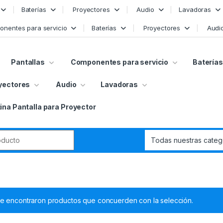
Baterías
Proyectores
Audio
Lavadoras
nentes para servicio
Baterías
Proyectores
Audi
Pantallas
Componentes para servicio
Baterías
yectores
Audio
Lavadoras
ina Pantalla para Proyector
r:
e encontraron productos que concuerden con la selección.