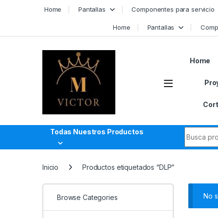
Skip to navigation
Skip to content
Home
Pantallas
Componentes para servicio
Home
Pantallas
Compo
Home
Pro
Cort
Search fo
Todas Nuestros Productos
Inicio
Productos etiquetados “DLP”
No s
Browse Categories