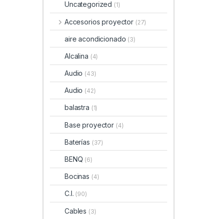
Uncategorized
(1)
Accesorios proyector
(27)
aire acondicionado
(3)
Alcalina
(4)
Audio
(43)
Audio
(42)
balastra
(1)
Base proyector
(4)
Baterías
(37)
BENQ
(6)
Bocinas
(4)
C.I.
(90)
Cables
(3)