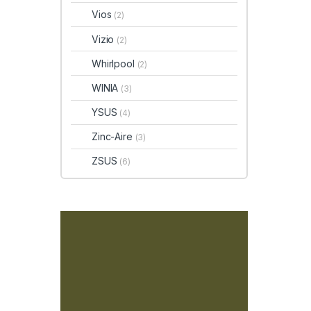
Vios
(2)
Vizio
(2)
Whirlpool
(2)
WINIA
(3)
YSUS
(4)
Zinc-Aire
(3)
ZSUS
(6)