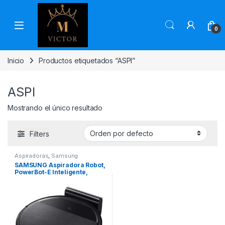
Skip to navigation
Skip to content
0
Inicio
Productos etiquetados “ASPI”
ASPI
Mostrando el único resultado
Filters
Aspiradoras
,
Samsung
SAMSUNG Aspiradora Robot,
PowerBot-E Inteligente,
Trapeadora, Wi-Fi, Negro,