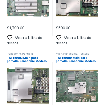
$
1,799.00
$
500.00
Añadir a la lista de
Añadir a la lista de
deseos
deseos
Panasonic
,
Pantalla
Main
,
Panasonic
,
Pantalla
TNPH0683 Main para
TNPH0989 Main para
pantalla Panasonic Modelo:
pantalla Panasonic Modelo:
TC-32LX700, TC-32LX70
TC-P60ST50