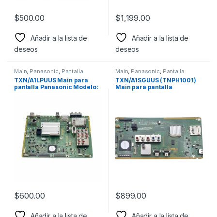
$
500.00
$
1,199.00
Añadir a la lista de
Añadir a la lista de
deseos
deseos
Main
,
Panasonic
,
Pantalla
Main
,
Panasonic
,
Pantalla
TXN/A1LPUUS Main para
TXN/A1SGUUS (TNPH1001)
pantalla Panasonic Modelo:
Main para pantalla
TCP50G25, TC-P50G20
Panasonic Modelo: TC-
P42X5
$
600.00
$
899.00
Añadir a la lista de
Añadir a la lista de