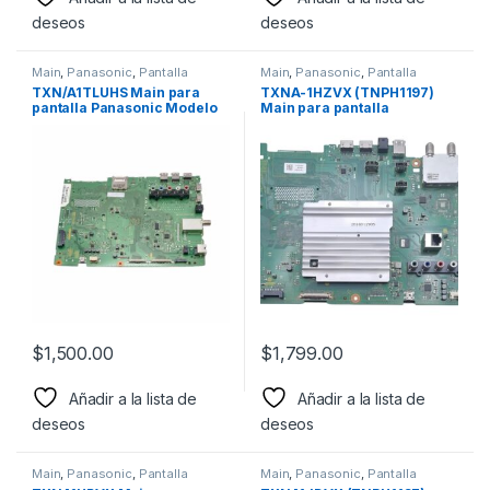
deseos
deseos
Main
,
Panasonic
,
Pantalla
Main
,
Panasonic
,
Pantalla
TXN/A1TLUHS Main para
TXNA-1HZVX (TNPH1197)
pantalla Panasonic Modelo
Main para pantalla
TC50AS650, TNPH1077
Panasonic Modelo: TC-
49FX800W
$
1,500.00
$
1,799.00
Añadir a la lista de
Añadir a la lista de
deseos
deseos
Main
,
Panasonic
,
Pantalla
Main
,
Panasonic
,
Pantalla