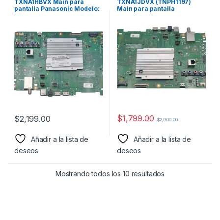
TXNA1HBVX Main para
TXNA1JDVX (TNPH1197)
pantalla Panasonic Modelo:
Main para pantalla
TC-65FX800X
Panasonic Modelo: TC-
55FX800X
$
1,799.00
$
2,199.00
$
2,900.00
Añadir a la lista de
Añadir a la lista de
deseos
deseos
Mostrando todos los 10 resultados