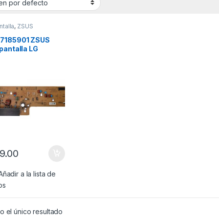
ntalla
,
ZSUS
7185901 ZSUS
pantalla LG
lo: 60PB5600,
6600, 60PB6650
9.00
Añadir a la lista de
os
 el único resultado