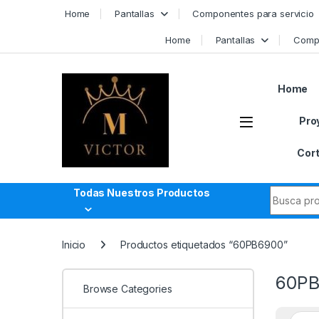
Skip to navigation
Skip to content
Home
Pantallas
Componentes para servicio
Home
Pantallas
Compo
Home
Pro
Cort
Search fo
Todas Nuestros Productos
Inicio
Productos etiquetados “60PB6900”
60PB
Browse Categories