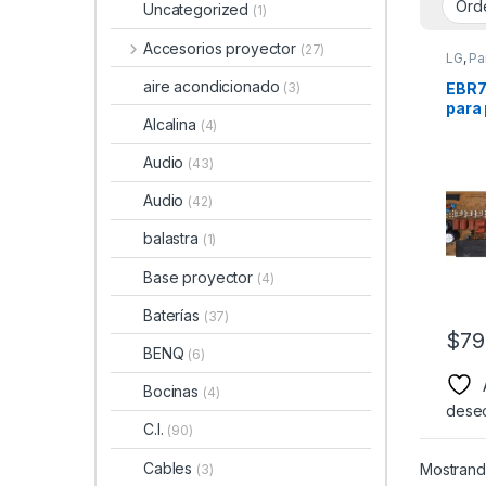
Uncategorized
(1)
Accesorios proyector
(27)
LG
,
Pa
aire acondicionado
EBR7
(3)
para 
Alcalina
(4)
Mode
60PB
Audio
(43)
Audio
(42)
balastra
(1)
Base proyector
(4)
Baterías
(37)
$
79
BENQ
(6)
Bocinas
(4)
dese
C.I.
(90)
Cables
Mostrando
(3)