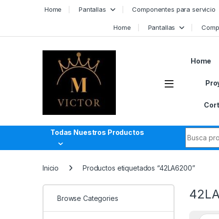
Skip to navigation
Skip to content
Home
Pantallas
Componentes para servicio
Home
Pantallas
Compo
Home
Pro
Cort
Search fo
Todas Nuestros Productos
Inicio
Productos etiquetados “42LA6200”
42L
Browse Categories