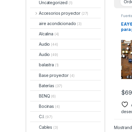
Uncategorized
(1)
Accesorios proyector
(27)
Fuent
aire acondicionado
EAY6
(3)
para 
Alcalina
(4)
Mode
42LN
Audio
(44)
Audio
(49)
balastra
(1)
Base proyector
(4)
Baterías
(37)
$
69
BENQ
(6)
Bocinas
(4)
dese
C.I.
(97)
Cables
Mostrando
(3)