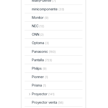
Main/Fuente
(7)
minicomponente
(33)
Monitor
(9)
NEC
(12)
ONN
(2)
Optoma
(3)
Panasonic
(160)
Pantalla
(723)
Philips
(9)
Pionner
(1)
Prisma
(1)
Proyector
(141)
Proyector venta
(56)