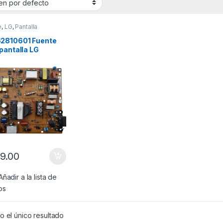
e
,
LG
,
Pantalla
2810601 Fuente
pantalla LG
lo: 42LN5400,
5700, 42LA6200
9.00
Añadir a la lista de
os
 el único resultado