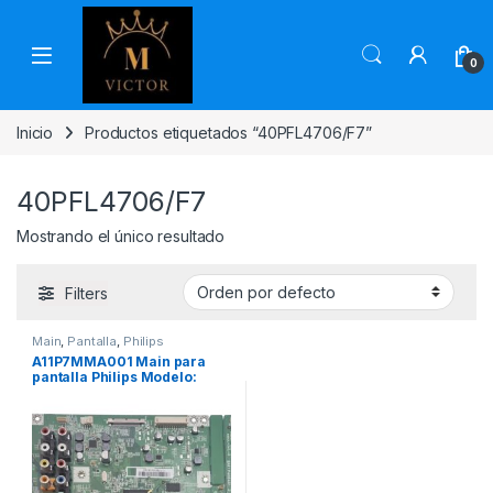
Skip to navigation
Skip to content
0
Inicio
Productos etiquetados “40PFL4706/F7”
40PFL4706/F7
Mostrando el único resultado
Filters
Main
,
Pantalla
,
Philips
A11P7MMA001 Main para
pantalla Philips Modelo:
40PFL4706/F7