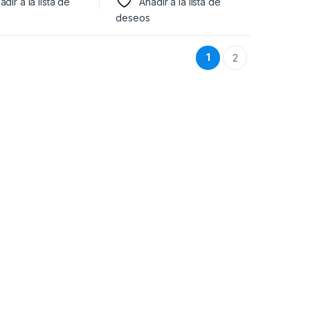
adir a la lista de
Añadir a la lista de
deseos
1
2