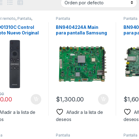
ol remoto
,
Pantalla
,
Pantalla
Pantalla
ung
01310C Control
BN9404224A Main
BN940
to Nuevo Original
para pantalla Samsung
para p
 Pantalla Samsung
Modelo: UN55C6400
Model
00
0.00
$
1,300.00
$
1,6
Añadir a la lista de
Añadir a la lista de
Añ
os
deseos
deseos
la
Pantalla
Pantalla