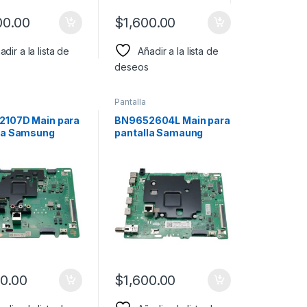
00.00
$
1,600.00
adir a la lista de
Añadir a la lista de
deseos
Pantalla
107D Main para
BN9652604L Main para
la Samsung
pantalla Samaung
:
Modelo: UN55AU7000F
U8000FXZA
00.00
$
1,600.00