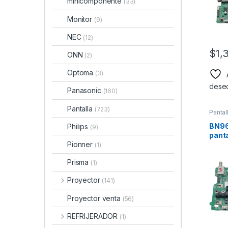
minicomponente
(33)
Monitor
(9)
NEC
(12)
$
1,
ONN
(2)
Optoma
(3)
dese
Panasonic
(160)
Pantalla
(723)
Pantal
BN96
Philips
(9)
pant
Pionner
Mode
(1)
Prisma
(1)
Proyector
(141)
Proyector venta
(56)
REFRIJERADOR
(1)