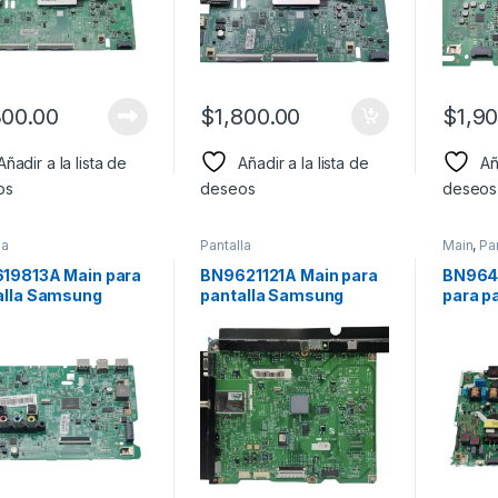
300.00
$
1,800.00
$
1,9
Añadir a la lista de
Añadir a la lista de
Añ
os
deseos
deseos
la
Pantalla
Main
,
Pa
19813A Main para
BN9621121A Main para
BN964
alla Samsung
pantalla Samsung
para p
lo: UN32D4000
Modelo: UN32D4000
Model
VN50U
NU709