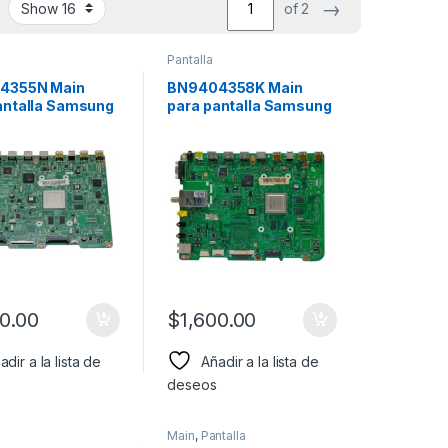
→
of 2
Pantalla
4355N Main
BN9404358K Main
antalla Samsung
para pantalla Samsung
o: UN60D7000
Modelo: UN55D6050
00.00
$
1,600.00
adir a la lista de
Añadir a la lista de
deseos
Main
,
Pantalla