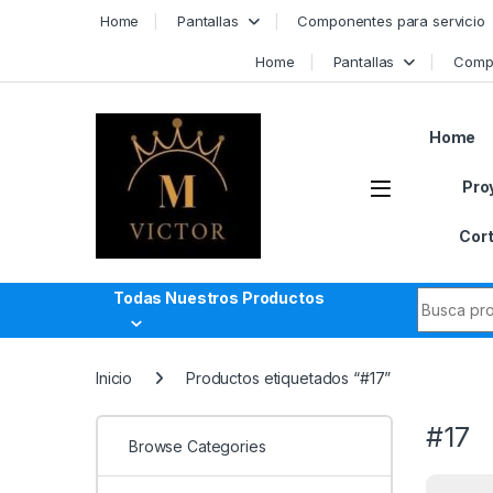
Skip to navigation
Skip to content
Home
Pantallas
Componentes para servicio
Home
Pantallas
Compo
Home
Pro
Cort
Search fo
Todas Nuestros Productos
Inicio
Productos etiquetados “#17”
#17
Browse Categories