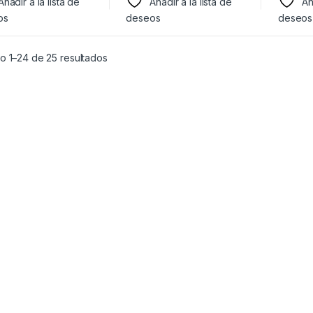
Añadir a la lista de
Añadir a la lista de
Añ
os
deseos
deseos
o 1–24 de 25 resultados