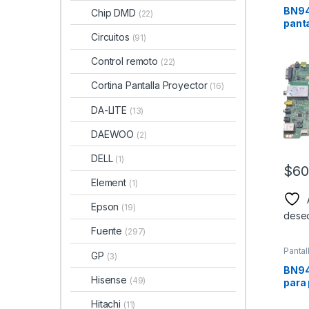
BN94
Chip DMD
(22)
pant
Mode
Circuitos
(91)
Control remoto
(22)
Cortina Pantalla Proyector
(16)
DA-LITE
(13)
DAEWOO
(2)
DELL
(1)
$
60
Element
(1)
Epson
(19)
dese
Fuente
(297)
Pantal
GP
(3)
BN94
Hisense
(49)
para
Mode
Hitachi
(11)
UN5