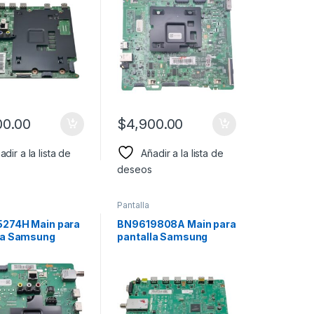
00.00
$
4,900.00
adir a la lista de
Añadir a la lista de
deseos
Pantalla
274H Main para
BN9619808A Main para
la Samsung
pantalla Samsung
o: UN65TU8000F
Modelo: UN32D4000