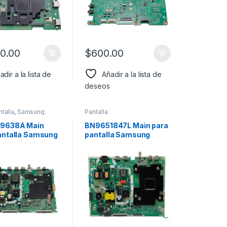
00.00
$
600.00
adir a la lista de
Añadir a la lista de
deseos
ntalla
,
Samsung
Pantalla
9638A Main
BN9651847L Main para
antalla Samsung
pantalla Samsung
o: UN50NU6900,
Modelo: UN55MU6071F
H160U3/VD 1.0
0