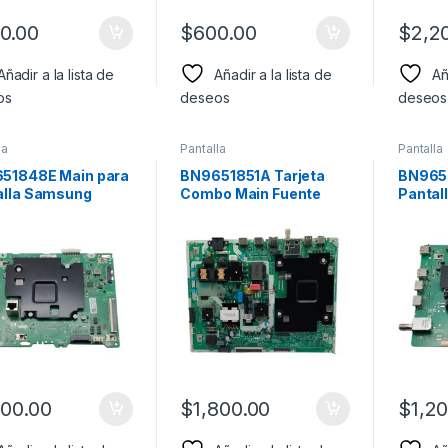
0.00
$
600.00
$
2,2
Añadir a la lista de
Añadir a la lista de
Añ
os
deseos
deseos
la
Pantalla
Pantalla
51848E Main para
BN9651851A Tarjeta
BN9652
alla Samsung
Combo Main Fuente
Pantal
lo: UN55AU7000F
para pantalla Samsung
Modelo
Modelo: UN55TU7000
UN50T
600.00
$
1,800.00
$
1,2