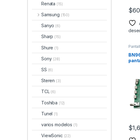
Renata
(15)
$
60
Samsung
(150)
Sanyo
(6)
dese
Sharp
(15)
Pantal
Shure
(1)
BN96
Sony
(28)
pant
Mode
SS
(6)
Steren
(3)
TCL
(6)
Toshiba
(12)
Tunel
(1)
varios modelos
(1)
$
1,
ViewSonic
(22)