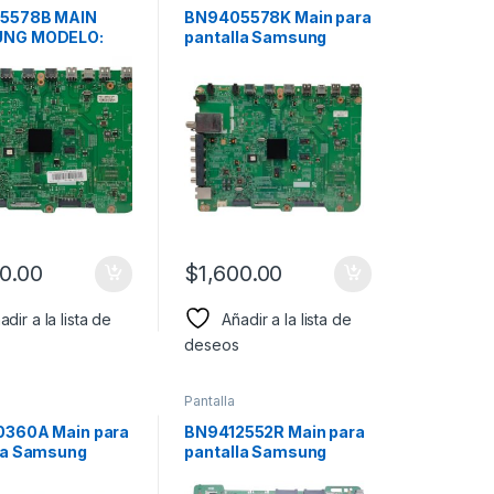
5578B MAIN
BN9405578K Main para
NG MODELO:
pantalla Samsung
S7100FXZA
Modelo:
UN60ES7100FXZA
00.00
$
1,600.00
adir a la lista de
Añadir a la lista de
deseos
Pantalla
0360A Main para
BN9412552R Main para
la Samsung
pantalla Samsung
o: UN55JU6100F
Modelo:
UN82MU8000FX