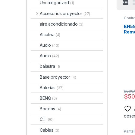
Uncategorized
(1)
Accesorios proyector
(27)
Contr
Sams
aire acondicionado
(3)
BN59
Remo
Alcalina
(4)
Para
Audio
(43)
Audio
(42)
balastra
(1)
Base proyector
(4)
Baterías
(37)
$
600.
$
50
BENQ
(6)
Bocinas
(4)
dese
C.I.
(90)
Cables
(3)
Pantal