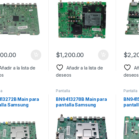
600.00
$
1,200.00
$
2,2
Añadir a la lista de
Añadir a la lista de
Añ
os
deseos
deseos
la
Pantalla
Pantalla
13272B Main para
BN9413278B Main para
BN9415
alla Samsung
pantalla Samsung
pantal
lo: UN50NU7100
Modelo:
Model
UN65NU7300FXZA,
UN65NU7100FXZA,
UN65NU6900FXZA