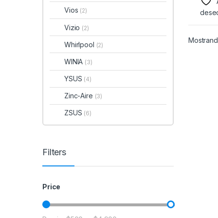
Vios
(2)
dese
Vizio
(2)
Mostrand
Whirlpool
(2)
WINIA
(3)
YSUS
(4)
Zinc-Aire
(3)
ZSUS
(6)
Filters
Price