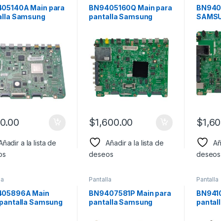
05140A Main para
BN9405160Q Main para
BN940
alla Samsung
pantalla Samsung
SAMSU
lo: UN32D6500
Modelo:
UN60E
UN60ES8000FXZA
0.00
$
1,600.00
$
1,6
Añadir a la lista de
Añadir a la lista de
Añ
os
deseos
deseos
la
Pantalla
Pantalla
05896A Main
BN9407581P Main para
BN941
 pantalla Samsung
pantalla Samsung
pantal
lo:
Modelo:
Model
5ES7100FXZA
UN55HU6950FXZA