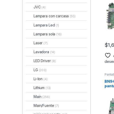
JVC
(4)
Lampara con carcasa
(50)
Lampara Led
(1)
Lampara sola
(16)
Laser
(7)
$
1,
Lavadora
(14)
LED Driver
(8)
dese
LG
(203)
Pantal
Li-Ion
(4)
BN94
pant
Lithium
(13)
Mode
Main
(256)
Main/Fuente
(7)