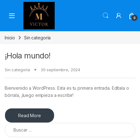
Skip to navigation
Skip to content
0
Inicio
Sin categoría
¡Hola mundo!
Sin categoría
30 septiembre, 2024
Bienvenido a WordPress. Esta es tu primera entrada. Edítala o
bórrala, ¡luego empieza a escribir!
Read More
Buscar: